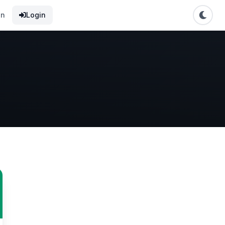
en
Login