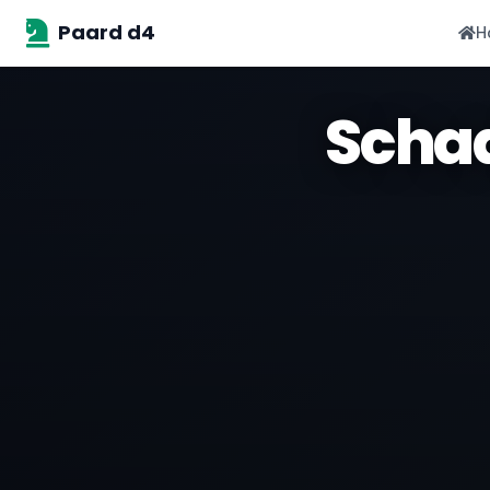
Paard d4
H
Schaa