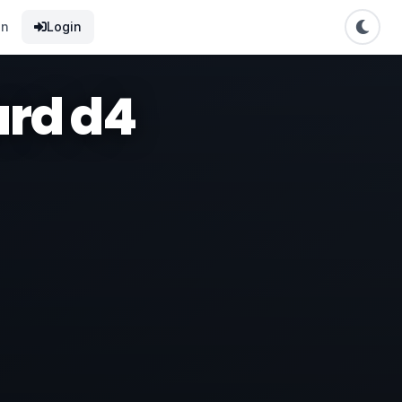
en
Login
ard d4