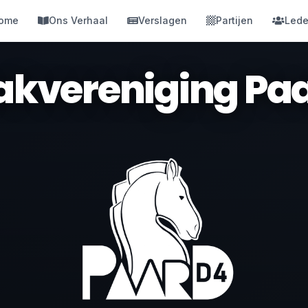
ome
Ons Verhaal
Verslagen
Partijen
Led
kvereniging Pa