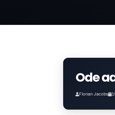
Ode aa
Florian Jacobs
1