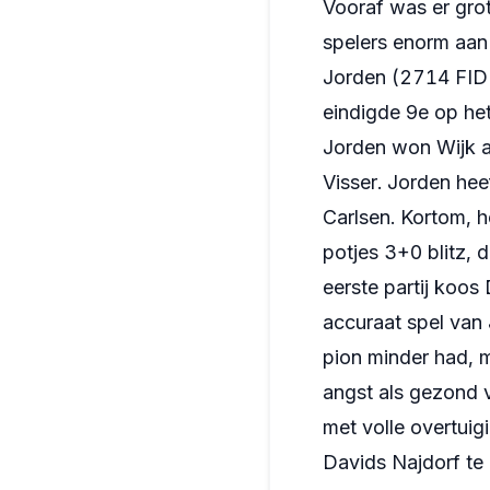
Vooraf was er grot
spelers enorm aan
Jorden (2714 FIDE
eindigde 9e op he
Jorden won Wijk 
Visser. Jorden he
Carlsen. Kortom, 
potjes 3+0 blitz, 
eerste partij koos
accuraat spel van
pion minder had, 
angst als gezond 
met volle overtuig
Davids Najdorf te