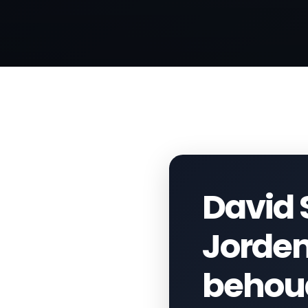
David 
Jorden
behoud