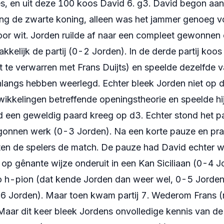
es, en uit deze 100 koos David 6. g3. David begon aan
ing de zwarte koning, alleen was het jammer genoeg 
voor wit. Jorden ruilde af naar een compleet gewonnen
kelijk de partij (0-2 Jorden). In de derde partij koos
et te verwarren met Frans Duijts) en speelde dezelfde v
langs hebben weerlegd. Echter bleek Jorden niet op d
wikkelingen betreffende openingstheorie en speelde hi
 een geweldig paard kreeg op d3. Echter stond het pa
onnen werk (0-3 Jorden). Na een korte pauze en pra
ten de spelers de match. De pauze had David echter 
 op gênante wijze onderuit in een Kan Siciliaan (0-4 J
 h-pion (dat kende Jorden dan weer wel, 0-5 Jorden
6 Jorden). Maar toen kwam partij 7. Wederom Frans (n
 Maar dit keer bleek Jordens onvolledige kennis van d