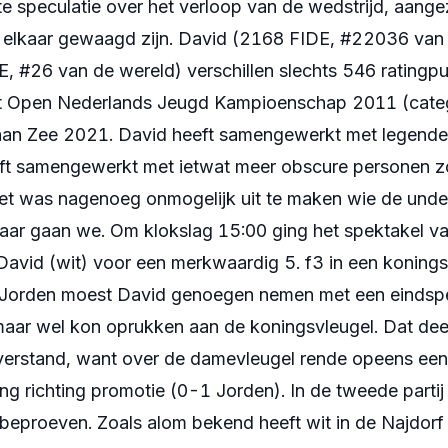
e speculatie over het verloop van de wedstrijd, aang
 elkaar gewaagd zijn. David (2168 FIDE, #22036 van
, #26 van de wereld) verschillen slechts 546 ratingp
t Open Nederlands Jeugd Kampioenschap 2011 (categor
aan Zee 2021. David heeft samengewerkt met legende
eft samengewerkt met ietwat meer obscure personen 
het was nagenoeg onmogelijk uit te maken wie de und
daar gaan we. Om klokslag 15:00 ging het spektakel van
 David (wit) voor een merkwaardig 5. f3 in een koning
 Jorden moest David genoegen nemen met een eindspel
maar wel kon oprukken aan de koningsvleugel. Dat dee
verstand, want over de damevleugel rende opeens ee
ing richting promotie (0-1 Jorden). In de tweede parti
 beproeven. Zoals alom bekend heeft wit in de Najdorf