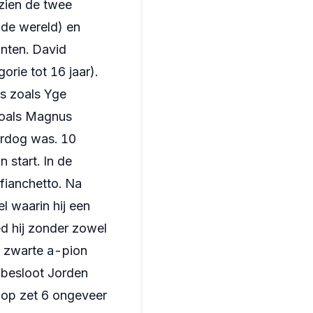
ezien de twee
 de wereld) en
unten. David
ie tot 16 jaar).
s zoals Yge
zoals Magnus
erdog was. 10
 start. In de
sfianchetto. Na
 waarin hij een
d hij zonder zowel
n zwarte a-pion
j besloot Jorden
 op zet 6 ongeveer