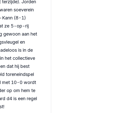
 terzijde). Jorden
 waren soeverein
o-Kann (8-1)
at ze 5-op-rij
og gewoon aan het
gsvleugel en
adeloos is in de
n het collectieve
en dat hij best
ld toreneindspel
nd met 10-0 wordt
ader op om hem te
rd d4 is een regel
st!