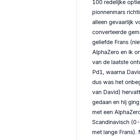
100 redelijke opti
pionnenmars richt
alleen gevaarlijk 
converteerde gemak
geliefde Frans (ni
AlphaZero en ik on
van de laatste ont
Pd1, waarna David
dus was het onbeg
van David) hervat
gedaan en hij ging
met een AlphaZero
Scandinavisch (0-
met lange Frans).