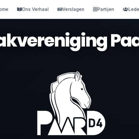
ome
Ons Verhaal
Verslagen
Partijen
Led
kvereniging Pa