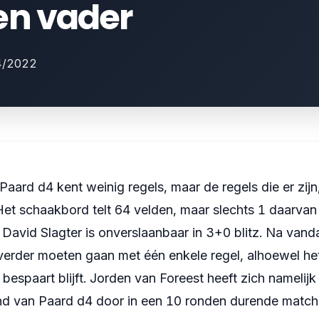
en vader
4/2022
aard d4 kent weinig regels, maar de regels die er zijn,
 Het schaakbord telt 64 velden, maar slechts 1 daarvan 
 David Slagter is onverslaanbaar in 3+0 blitz. Na vand
 verder moeten gaan met één enkele regel, alhoewel he
espaart blijft. Jorden van Foreest heeft zich namelijk
 van Paard d4 door in een 10 ronden durende match 