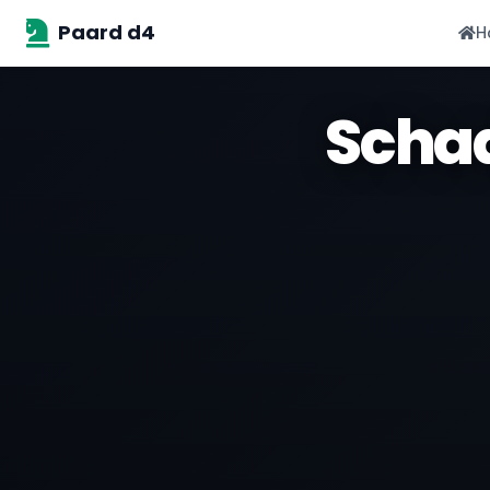
Paard d4
H
Schaa