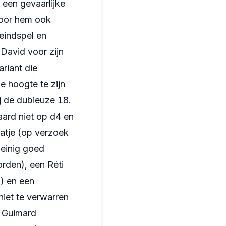
 een gevaarlijke
voor hem ook
 eindspel en
 David voor zijn
ariant die
e hoogte te zijn
j de dubieuze 18.
ard niet op d4 en
atje (op verzoek
weinig goed
orden), een Réti
) en een
iet te verwarren
e Guimard