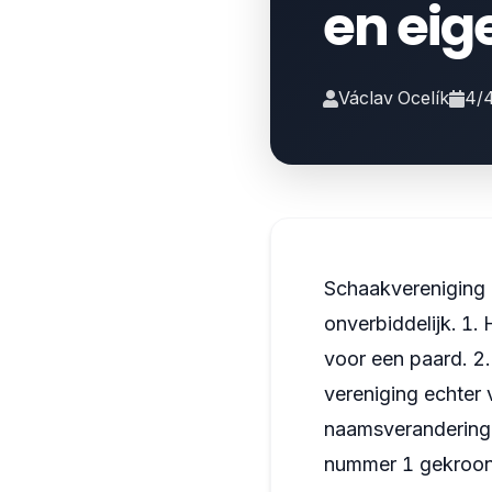
en eig
Václav Ocelík
4/
Schaakvereniging P
onverbiddelijk. 1.
voor een paard. 2.
vereniging echter
naamsverandering b
nummer 1 gekroond