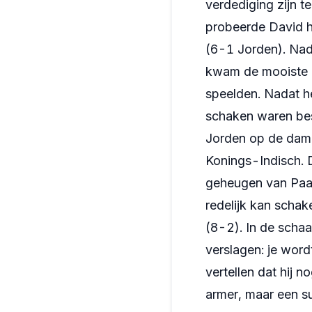
verdediging zijn t
probeerde David h
(6-1 Jorden). Nad
kwam de mooiste p
speelden. Nadat h
schaken waren bes
Jorden op de damev
Konings-Indisch. D
geheugen van Paard
redelijk kan schak
(8-2). In de scha
verslagen: je wor
vertellen dat hij 
armer, maar een su