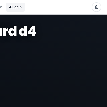
en
Login
ard d4