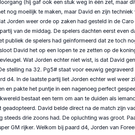
eloorgang (hij gaf ook een stuk weg in één zet, maar dit
et nog moeilijk te maken, maar David en zijn techniek
at Jorden weer orde op zaken had gesteld in de Car
artij van de middag. De spelers dachten eerst even d
et publiek de spelers had geïnformeerd dat ze toch n
loot David het op een lopen te ze zetten op de konin
leugel. Wat Jorden echter niet wist, is dat David gen
e stelling na 32. Pg5# staat voor eeuwig gegraveerd i
 d4. In de laatste partij liet Jorden echter wel weer zi
en en pakte het puntje in een nagenoeg perfect gespee
akwereld bestaat een term om aan te duiden als iema
dt geadopteerd. David belde direct na de match zijn v
nog steeds drie zoons had. De opluchting was groot. Paa
per GM rijker. Welkom bij paard d4, Jorden van Foree